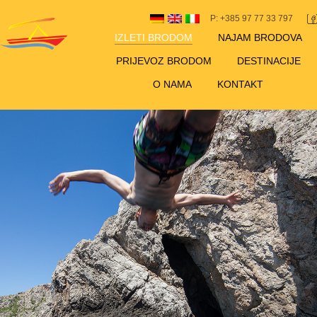
P: +385 97 77 33 797
IZLETI BRODOM
NAJAM BRODOVA
PRIJEVOZ BRODOM
DESTINACIJE
O NAMA
KONTAKT