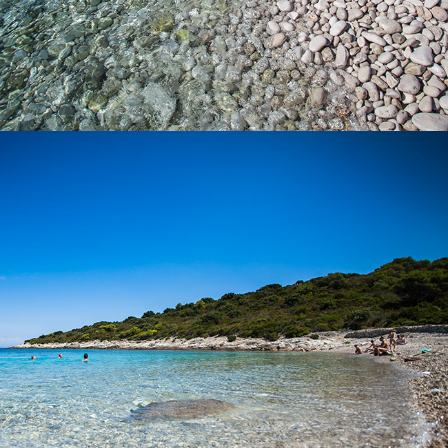
x
PLAŽA BUDIHOVAC
Plaža Budihovac na otoku Veli Budihovac nalazi se 25 minuta
vožnje iz Komiže s našim brzim taxi brodom. Na plaži postoji
ugostiteljski objekt. Omiljena je destinacija turistima. U blizini se
nalazi Zelena špilja.