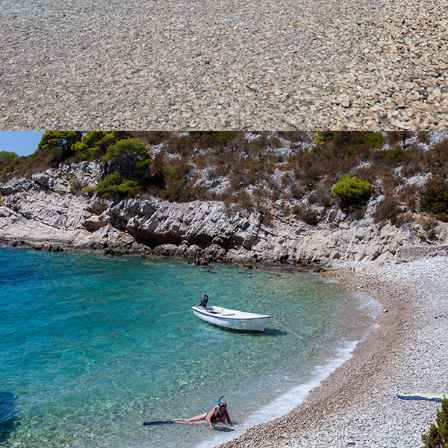
x
PLAŽA PERNA
Plaža Perna nalazi se nedaleko od komiške uvale. Odlikuju ju
mirnoća i čistoća. Čistoća bistrog plavetnila ne može se dočarati
riječima. Unajmite jedan od naših brodova ili naručite naš brzi
taxi brod i uživajte u cijelodnevnom izletu. Vožnja do ove plaže
traje 5 minuta.