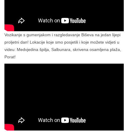
Vozikanje s gumenjakom i razgledavanje Biševa na jedan lijepi
proljetni dan! Lokacije koje smo posjetili i koje možete vidjeti u
videu: Medvjedina špilja, Salbunara, skrivena osamljena plaža,
Porat!