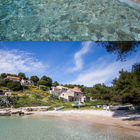
x
SALBUNORA (BIŠEVO)
Plaža Salbunara prekrasna je pješćana plaža. Nalazi se na
otoku Biševu. Vožnja iz Komiže traje 15 minuta s našim brzim
taxi brodom.