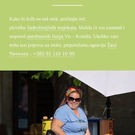
Kako bi došli na naš otok, pročitajte red
Jadrolinijinih trajekata
plovidbe
. Možda će vas zanimati i
autobusnih linija
raspored
Vis – Komiža. Ukoliko vam
Taxi
treba taxi prijevoz na otoku, preporučamo agenciju
Networx
+385 91 110 10 99
–
.