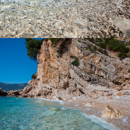
x
PLAŽA KUPINOVAC MALI
Plaža Kupinovac udaljena je od Komiže 5 minuta s našim brzim
taxi brodom. Kupinovac je prekrasna plaža sa nevjerojatnom
bistroćom mora. Čak je i poznata glumica Greta Garbo
obožavala ovu plažu. Na ovu plažu sunce dolazi u 15h zbog
velikog brda i danje svijetlo traje sve dok ne utone u more.
Idealna je za osvježenje tijekom vrućih ljetnih dana.