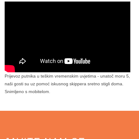
Prijevoz putnika u teškim vremenskim uvjetima - unatoč moru 5,
naši gosti su uz pomoć iskusnog skippera sretno stigli doma.
Snimljeno s mobitelom.