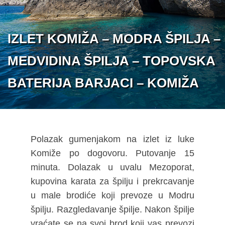
IZLET KOMIŽA – MODRA ŠPILJA –
MEDVIDINA ŠPILJA – TOPOVSKA
BATERIJA BARJACI – KOMIŽA
Polazak gumenjakom na izlet iz luke
Komiže po dogovoru. Putovanje 15
minuta. Dolazak u uvalu Mezoporat,
kupovina karata za špilju i prekrcavanje
u male brodiće koji prevoze u Modru
špilju. Razgledavanje špilje. Nakon špilje
vraćate se na svoj brod koji vas prevozi