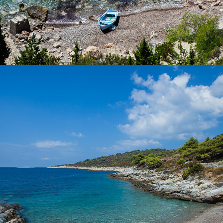
x
PLAŽA POL BORCIĆE
Plaža Pol Borcice nalazi se nedaleko od komiže. Našim taxi
bodom dolazak traje 5 minuta. Plaža Pol borcice idealna je za
obitelj s djecom. Bogata je hladovinom.