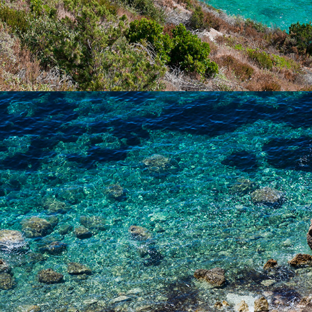
x
NUDISTIČKA PLAŽA :)
FKK plaža je nudistička plaža, natkrivena tamarisom. Ova plaža
udaljena je svega par minuta iz Komiže našim brzim taxi
brodom.