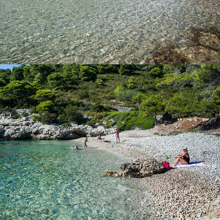
x
PLAŽA BARJOŠKA
Plaža Barjoška nalazi se nedaleko od komiže, svega 5 minuta
vožnje s našim taxi brodom. Plaža Barjoška prekasna je plaža s
velikom hladovinom i prekrasnim bistrim morem. Dobila je ime
po dva otočića koja se nalaze neposredno u blizini. To su veliki i
mali Barjak. Plaža Bajoška poznata je po tome što se uz plažu
nalazi ex-vojna baterija Barjaci. Obratite nam se s povjerenjem i
unajmite bod kod nas ili rezervirajte taxi brod.