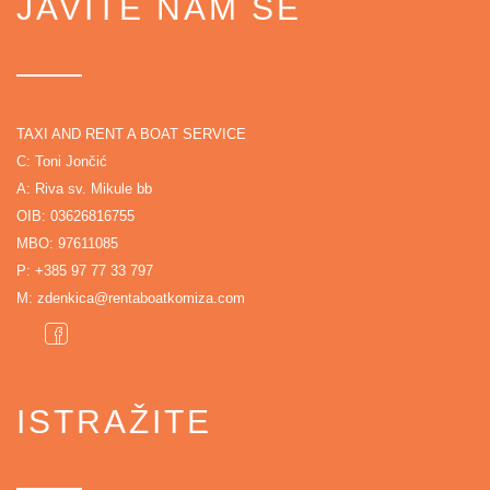
JAVITE NAM SE
TAXI AND RENT A BOAT SERVICE
C: Toni Jončić
A: Riva sv. Mikule bb
OIB: 03626816755
MBO: 97611085
P:
+385 97 77 33 797
M:
zdenkica@rentaboatkomiza.com
ISTRAŽITE