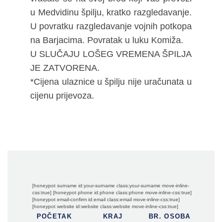
u Medvidinu špilju, kratko razgledavanje.
U povratku razgledavanje vojnih potkopa
na Barjacima. Povratak u luku Komiža.
U SLUČAJU LOŠEG VREMENA ŠPILJA
JE ZATVORENA.
*Cijena ulaznice u špilju nije uračunata u
cijenu prijevoza.
[honeypot surname id:your-surname class:your-surname move-inline-
css:true] [honeypot phone id:phone class:phone move-inline-css:true]
[honeypot email-confirm id:email class:email move-inline-css:true]
[honeypot website id:website class:website move-inline-css:true]
POČETAK
KRAJ
BR. OSOBA