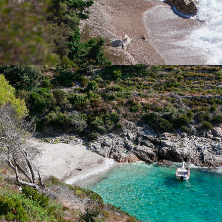
x
PLAŽA ŽUKAMICE
Plaža Žukamice udaljena je svega 10 minuta vožnje s našim
brzim taxi brodom. To je manja plaža idealna za obiteljsko
druženje i uživanje u bistrom moru.