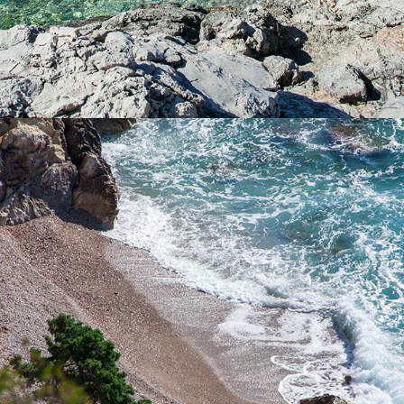
x
PLAŽA PIZDICA
Plaža Pizdica jedna je od najljepših plaža unutar komiške uvale.
Idealna je za cijelodnevni izlet obitelji s djecom u vrijeme vrućih
ljetnih dana. Bogata je prirodnim izvorima vode. Vožnja do plaže
traje 5 minuta iz Komiže.