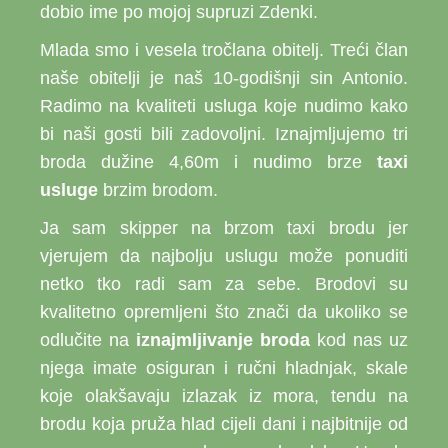
dobio ime po mojoj supruzi Zdenki.
Mlada smo i vesela tročlana obitelj. Treći član
naše obitelji je naš 10-godišnji sin Antonio.
Radimo na kvaliteti usluga koje nudimo kako
bi naši gosti bili zadovoljni. Iznajmljujemo tri
broda dužine 4,60m i nudimo brze
taxi
usluge
brzim brodom.
Ja sam skipper na brzom taxi brodu jer
vjerujem da najbolju uslugu može ponuditi
netko tko radi sam za sebe. Brodovi su
kvalitetno opremljeni što znači da ukoliko se
odlučite na
iznajmljivanje broda
kod nas uz
njega imate osiguran i ručni hladnjak, skale
koje olakšavaju izlazak iz mora, tendu na
brodu koja pruža hlad cijeli dani i najbitnije od