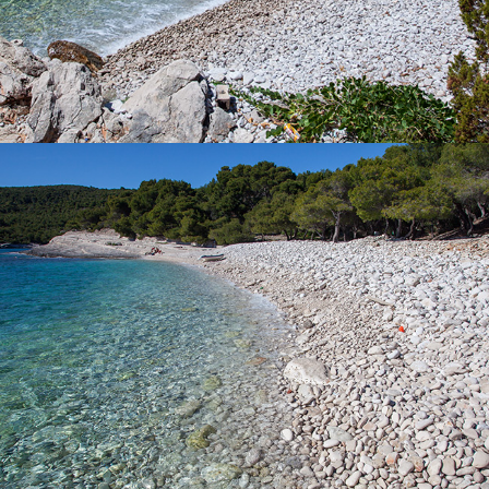
x
PLAŽA SREBRENA
Plaža Srebrena je najpoznatija viška plaža. Bogata je
hladovinom borove šume. Plaža je dobila ime po sjaju velikih
oblutaka na mjesečini. Morskim putem možete pristupiti plaži s
brodom kojeg možete iznajmiti kod nas ili Vam predlažemo
odlazak na cijelodnevni izlet s našim brzim taxi brodom koji je
idealan za obitelji s djecom. Do plaže možete doći i s autom
nakon čega slijedi šetnja od 15ak minuta.