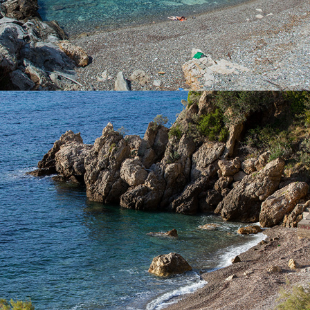
x
PLAŽA TEMPLUŽ
Plaža Templuž nalazi se svega par minuta od Komiže s našim
brzim taxi brodom. To je nudistička plaža, dijelom prekrivena
borovinom.