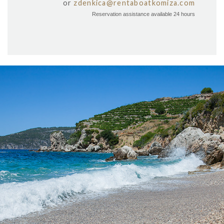
or
zdenkica@rentaboatkomiza.com
Reservation assistance available 24 hours
x
PLAŽA VELO ŽOLO
Plaža Velu žolo udaljena je od komiže svega 5 minuta našim taxi
brodom. To je jedna od većih plaža u krugu Komiže te je idealna
za cijelodnevni izlet. Djelomično je natkrivena tamarisom, stoga
ima prirodnu hladovinu.