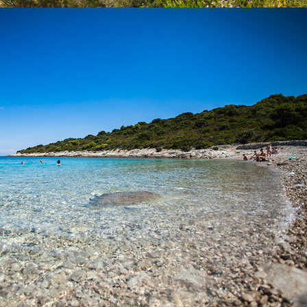
x
PLAŽA BUDIHOVAC
Plaža Budihovac na otoku Veli Budihovac nalazi se 25 minuta
vožnje iz Komiže s našim brzim taxi brodom. Na plaži postoji
ugostiteljski objekt. Omiljena je destinacija turistima. U blizini se
nalazi Zelena špilja.