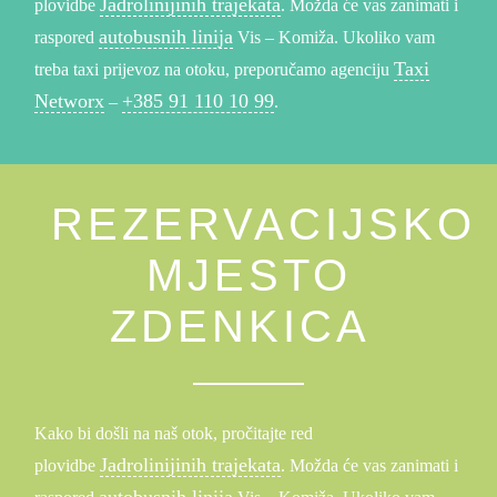
Jadrolinijinih trajekata
plovidbe
. Možda će vas zanimati i
autobusnih linija
raspored
Vis – Komiža. Ukoliko vam
Taxi
treba taxi prijevoz na otoku, preporučamo agenciju
Networx
+385 91 110 10 99
–
.
REZERVACIJSKO
MJESTO
ZDENKICA
Kako bi došli na naš otok, pročitajte red
Jadrolinijinih trajekata
plovidbe
. Možda će vas zanimati i