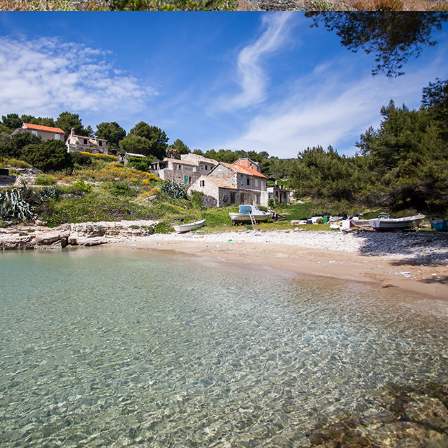
x
SALBUNORA (BIŠEVO)
Plaža Salbunara prekrasna je pješćana plaža. Nalazi se na
otoku Biševu. Vožnja iz Komiže traje 15 minuta s našim brzim
taxi brodom.