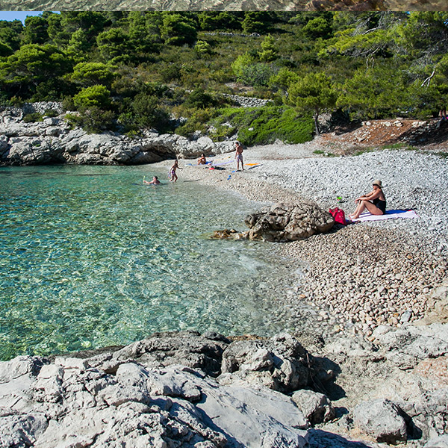
x
PLAŽA BARJOŠKA
Plaža Barjoška nalazi se nedaleko od komiže, svega 5 minuta
vožnje s našim taxi brodom. Plaža Barjoška prekasna je plaža s
velikom hladovinom i prekrasnim bistrim morem. Dobila je ime
po dva otočića koja se nalaze neposredno u blizini. To su veliki i
mali Barjak. Plaža Bajoška poznata je po tome što se uz plažu
nalazi ex-vojna baterija Barjaci. Obratite nam se s povjerenjem i
unajmite bod kod nas ili rezervirajte taxi brod.