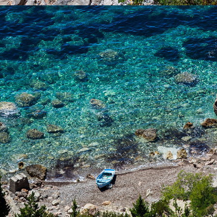
x
NUDISTIČKA PLAŽA :)
FKK plaža je nudistička plaža, natkrivena tamarisom. Ova plaža
udaljena je svega par minuta iz Komiže našim brzim taxi
brodom.