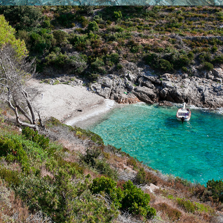
x
PLAŽA ŽUKAMICE
Plaža Žukamice udaljena je svega 10 minuta vožnje s našim
brzim taxi brodom. To je manja plaža idealna za obiteljsko
druženje i uživanje u bistrom moru.