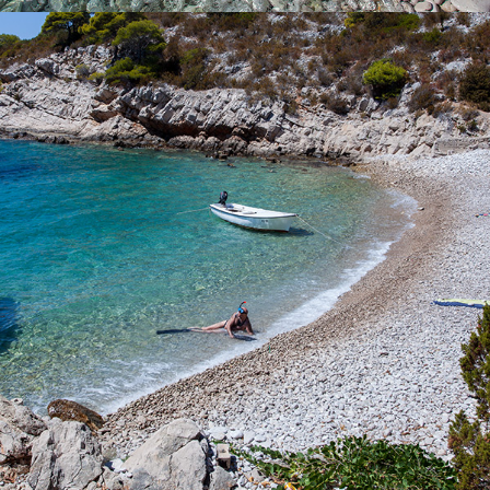
x
PLAŽA PERNA
Plaža Perna nalazi se nedaleko od komiške uvale. Odlikuju ju
mirnoća i čistoća. Čistoća bistrog plavetnila ne može se dočarati
riječima. Unajmite jedan od naših brodova ili naručite naš brzi
taxi brod i uživajte u cijelodnevnom izletu. Vožnja do ove plaže
traje 5 minuta.