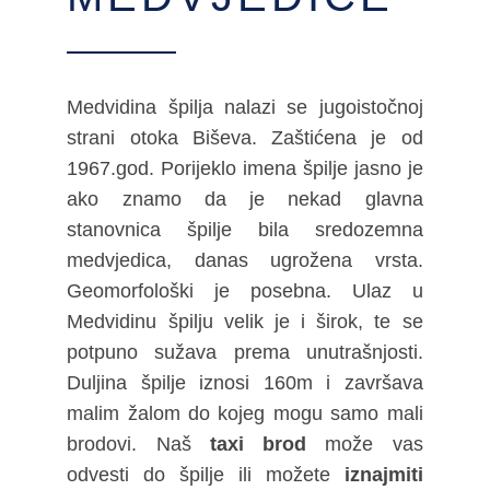
Medvidina špilja nalazi se jugoistočnoj
strani otoka Biševa. Zaštićena je od
1967.god. Porijeklo imena špilje jasno je
ako znamo da je nekad glavna
stanovnica špilje bila sredozemna
medvjedica, danas ugrožena vrsta.
Geomorfološki je posebna. Ulaz u
Medvidinu špilju velik je i širok, te se
potpuno sužava prema unutrašnjosti.
Duljina špilje iznosi 160m i završava
malim žalom do kojeg mogu samo mali
brodovi. Naš
taxi brod
može vas
odvesti do špilje ili možete
iznajmiti