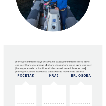
[honeypot surname id:your-surname class:your-surname move-inline-
css:true] [honeypot phone id:phone class:phone move-inline-css:true]
[honeypot email-confirm id:email class:email move-inline-css:true]
[honeypot website id:website class:website move-inline-css:true]
POČETAK
KRAJ
BR. OSOBA