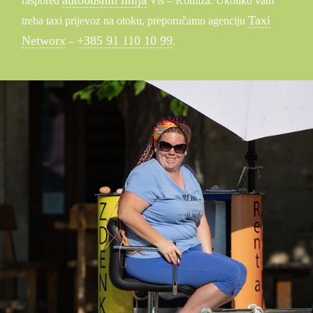
autobusnih linija
raspored
Vis – Komiža. Ukoliko vam
Taxi
treba taxi prijevoz na otoku, preporučamo agenciju
Networx
+385 91 110 10 99
–
.