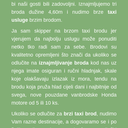
bi naši gosti bili zadovoljni. Iznajmljujemo tri
broda dužine 4,60m i nudimo brze
taxi
usluge
brzim brodom.
Ja sam skipper na brzom taxi brodu jer
vjerujem da najbolju uslugu može ponuditi
netko tko radi sam za sebe. Brodovi su
kvalitetno opremljeni što znači da ukoliko se
odlučite na
iznajmljivanje broda
kod nas uz
njega imate osiguran i ručni hladnjak, skale
koje olakšavaju izlazak iz mora, tendu na
brodu koja pruža hlad cijeli dani i najbitnije od
svega, nove pouzdane vanbrodske Honda
motore od 5 ili 10 ks.
Ukoliko se odlučite za
brzi taxi brod
, nudimo
Vam razne destinacije, a dogovaramo se i po