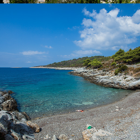
x
PLAŽA POL BORCIĆE
Plaža Pol Borcice nalazi se nedaleko od komiže. Našim taxi
bodom dolazak traje 5 minuta. Plaža Pol borcice idealna je za
obitelj s djecom. Bogata je hladovinom.