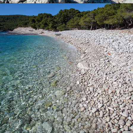
x
PLAŽA SREBRENA
Plaža Srebrena je najpoznatija viška plaža. Bogata je
hladovinom borove šume. Plaža je dobila ime po sjaju velikih
oblutaka na mjesečini. Morskim putem možete pristupiti plaži s
brodom kojeg možete iznajmiti kod nas ili Vam predlažemo
odlazak na cijelodnevni izlet s našim brzim taxi brodom koji je
idealan za obitelji s djecom. Do plaže možete doći i s autom
nakon čega slijedi šetnja od 15ak minuta.