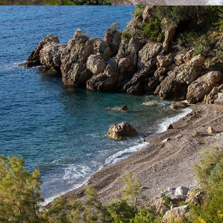
x
PLAŽA TEMPLUŽ
Plaža Templuž nalazi se svega par minuta od Komiže s našim
brzim taxi brodom. To je nudistička plaža, dijelom prekrivena
borovinom.