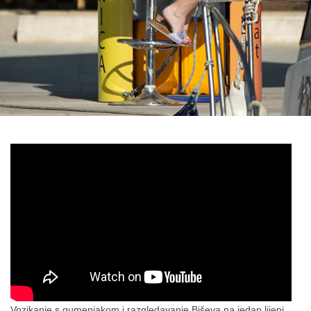
Vozikanje s gumenjakom i razgledavanje Biševa na jedan lijepi