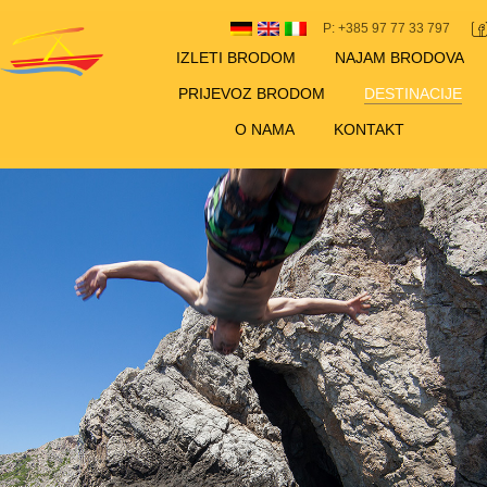
P: +385 97 77 33 797
IZLETI BRODOM
NAJAM BRODOVA
PRIJEVOZ BRODOM
DESTINACIJE
O NAMA
KONTAKT