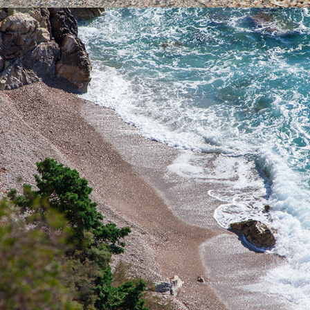
x
PLAŽA PIZDICA
Plaža Pizdica jedna je od najljepših plaža unutar komiške uvale.
Idealna je za cijelodnevni izlet obitelji s djecom u vrijeme vrućih
ljetnih dana. Bogata je prirodnim izvorima vode. Vožnja do plaže
traje 5 minuta iz Komiže.