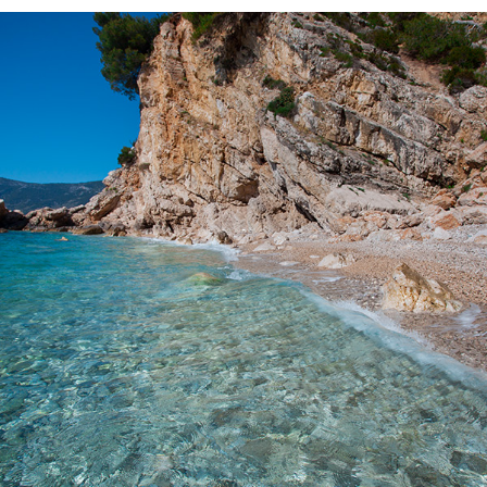
x
PLAŽA KUPINOVAC MALI
Plaža Kupinovac udaljena je od Komiže 5 minuta s našim brzim
taxi brodom. Kupinovac je prekrasna plaža sa nevjerojatnom
bistroćom mora. Čak je i poznata glumica Greta Garbo
obožavala ovu plažu. Na ovu plažu sunce dolazi u 15h zbog
velikog brda i danje svijetlo traje sve dok ne utone u more.
Idealna je za osvježenje tijekom vrućih ljetnih dana.