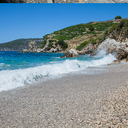
x
PLAŽA VELO ŽOLO
Plaža Velu žolo udaljena je od komiže svega 5 minuta našim taxi
brodom. To je jedna od većih plaža u krugu Komiže te je idealna
za cijelodnevni izlet. Djelomično je natkrivena tamarisom, stoga
ima prirodnu hladovinu.