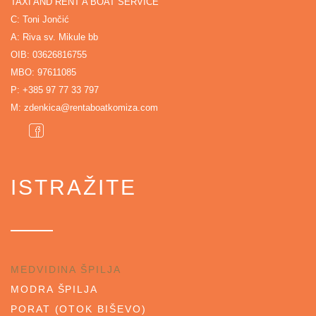
TAXI AND RENT A BOAT SERVICE
C: Toni Jončić
A: Riva sv. Mikule bb
OIB: 03626816755
MBO: 97611085
P:
+385 97 77 33 797
M:
zdenkica@rentaboatkomiza.com
ISTRAŽITE
MEDVIDINA ŠPILJA
MODRA ŠPILJA
PORAT (OTOK BIŠEVO)