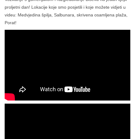
proljetni dan! Lokacije koje smo posjetili i koje možete vidjeti u
videu: Medvjedina špilja, Salbunara, skrivena osamljena plaža,
Porat!