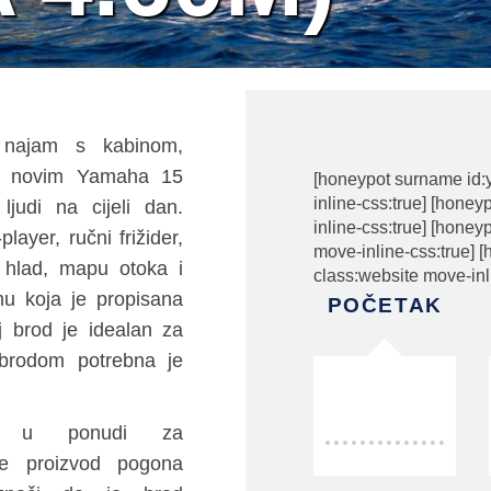
a najam s kabinom,
im novim Yamaha 15
[honeypot surname id:
inline-css:true] [hone
judi na cijeli dan.
inline-css:true] [honey
layer, ručni frižider,
move-inline-css:true] 
di hlad, mapu otoka i
class:website move-inl
u koja je propisana
POČETAK
 brod je idealan za
e brodom potrebna je
od u ponudi za
je proizvod pogona