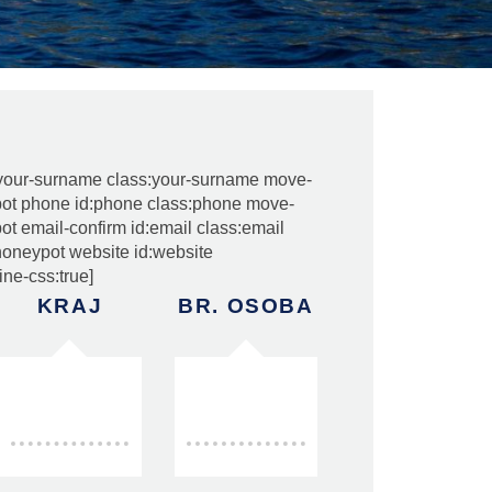
your-surname class:your-surname move-
ypot phone id:phone class:phone move-
pot email-confirm id:email class:email
[honeypot website id:website
ine-css:true]
KRAJ
BR. OSOBA