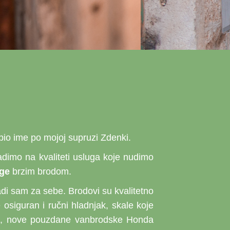
obio ime po mojoj supruzi Zdenki.
Radimo na kvaliteti usluga koje nudimo
uge
brzim brodom.
adi sam za sebe. Brodovi su kvalitetno
osiguran i ručni hladnjak, skale koje
vega, nove pouzdane vanbrodske Honda