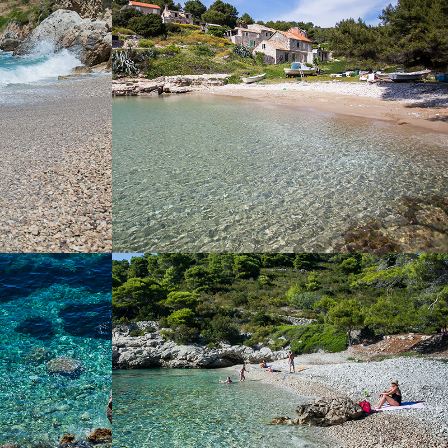
 je jedna od
Nalazi se na otoku Biševu. Vožnja iz Komiže
je idealna za
traje 15 minuta s našim brzim taxi brodom.
je natkrivena
u hladovinu.
AŽA :)
PLAŽA BARJOŠKA
, natkrivena
Plaža Barjoška nalazi se nedaleko od komiže,
 je svega par
svega 5 minuta vožnje s našim taxi brodom.
 taxi brodom.
Plaža Barjoška prekasna je plaža s velikom
hladovinom i prekrasnim bistrim morem.
Dobila je ime po dva otočića koja se nalaze
neposredno u blizini. To su veliki i mali Barjak.
Plaža Bajoška poznata je po tome što se uz
plažu nalazi ex-vojna baterija Barjaci. Obratite