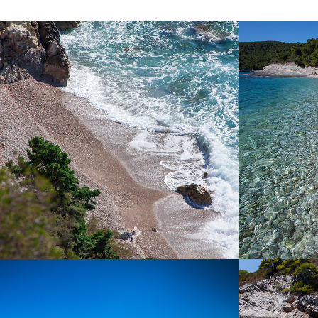
PLAŽA PIZDICA
PLA
Plaža Pizdica jedna je od najljepših plaža
Plaža Srebre
unutar komiške uvale. Idealna je za
Bogata je hl
cijelodnevni izlet obitelji s djecom u vrijeme
dobila ime
vrućih ljetnih dana. Bogata je prirodnim
mjesečini. M
izvorima vode. Vožnja do plaže traje 5 minuta
plaži s brodo
iz Komiže.
ili Vam pred
izlet s našim 
za obitelji s
autom nako
PLAŽA BUDIHOVAC
PL
Plaža Budihovac na otoku Veli Budihovac
Plaža Perna 