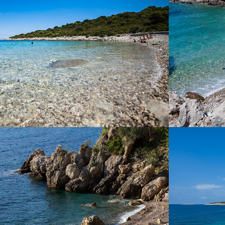
nalazi se 25 minuta vožnje iz Komiže s našim
uvale. Odliku
brzim taxi brodom. Na plaži postoji ugostiteljski
bistrog pl
objekt. Omiljena je destinacija turistima. U
riječima. Una
blizini se nalazi Zelena špilja.
naručite n
cijelodnevnom 
PLAŽA TEMPLUŽ
PLAŽ
Plaža Templuž nalazi se svega par minuta od
Plaža Pol 
Komiže s našim brzim taxi brodom. To je
komiže. Naš
nudistička plaža, dijelom prekrivena
minuta. Plaža P
borovinom.
djecom