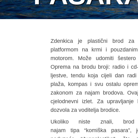
Zdenkica je plastični brod z
platformom na krmi i pouzdan
motorom. Može udomiti šestero l
Oprema na brodu broji: radio i cd-p
ljestve, tendu koja cijeli dan ra
plaža, kompas i svu ostalu oprem
zakonom za najam brodova. Ovaj
cjelodnevni izlet. Za upravljanj
dozvola za voditelja brodice.
Ukoliko niste znali, br
najam tipa “komiška pasara”, 