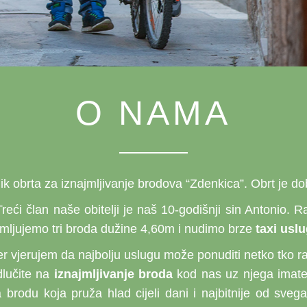
O NAMA
ik obrta za iznajmljivanje brodova “Zdenkica”. Obrt je d
Treći član naše obitelji je naš 10-godišnji sin Antonio. 
najmljujemo tri broda dužine 4,60m i nudimo brze
taxi usl
r vjerujem da najbolju uslugu može ponuditi netko tko r
dlučite na
iznajmljivanje broda
kod nas uz njega imate 
a brodu koja pruža hlad cijeli dani i najbitnije od s