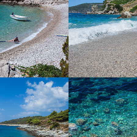
ju ju mirnoća i čistoća. Čistoća
minuta našim taxi brodom. To
avetnila ne može se dočarati
većih plaža u krugu Komiže te 
jmite jedan od naših brodova ili
cijelodnevni izlet. Djelomično 
aš brzi taxi brod i uživajte u
tamarisom, stoga ima prirodn
izletu. Vožnja do ove plaže traje
5 minuta.
A POL BORCIĆE
NUDISTIČKA PL
Borcice nalazi se nedaleko od
FKK plaža je nudistička plaža
im taxi bodom dolazak traje 5
tamarisom. Ova plaža udaljena
ol borcice idealna je za obitelj s
minuta iz Komiže našim brzim
. Bogata je hladovinom.