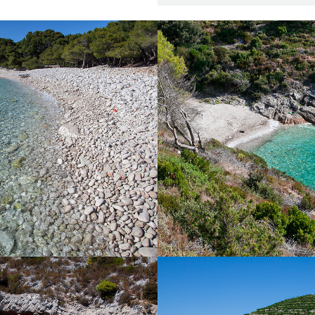
ŽA SREBRENA
PLAŽA ŽUKA
na je najpoznatija viška plaža.
Plaža Žukamice udaljena je sv
adovinom borove šume. Plaža je
vožnje s našim brzim taxi brodo
 po sjaju velikih oblutaka na
plaža idealna za obiteljsko druž
orskim putem možete pristupiti
u bistrom moru.
m kojeg možete iznajmiti kod nas
lažemo odlazak na cijelodnevni
brzim taxi brodom koji je idealan
 djecom. Do plaže možete doći i s
n čega slijedi šetnja od 15ak
minuta.
AŽA PERNA
PLAŽA VELO 
nalazi se nedaleko od komiške
Plaža Velu žolo udaljena je od 