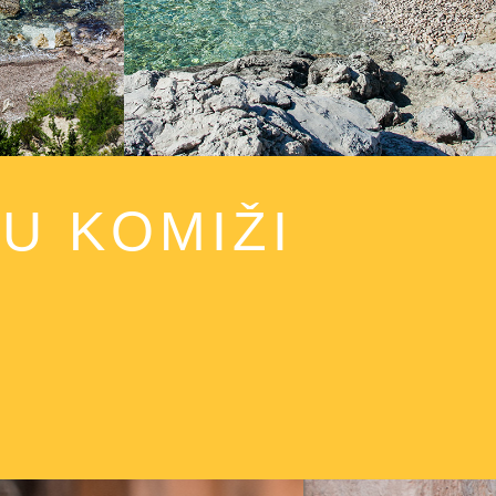
nam se s povjerenjem i unajmite bod kod nas
ili rezervirajte taxi brod.
U KOMIŽI