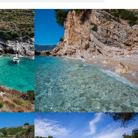
MICE
PLAŽA KUPINOVAC MALI
ega 10 minuta
Plaža Kupinovac udaljena je od Komiže 5
m. To je manja
minuta s našim brzim taxi brodom. Kupinovac
enje i uživanje
je prekrasna plaža sa nevjerojatnom bistroćom
mora. Čak je i poznata glumica Greta Garbo
obožavala ovu plažu. Na ovu plažu sunce
dolazi u 15h zbog velikog brda i danje svijetlo
traje sve dok ne utone u more. Idealna je za
osvježenje tijekom vrućih ljetnih dana.
ŽOLO
SALBUNORA (BIŠEVO)
komiže svega 5
Plaža Salbunara prekrasna je pješćana plaža.