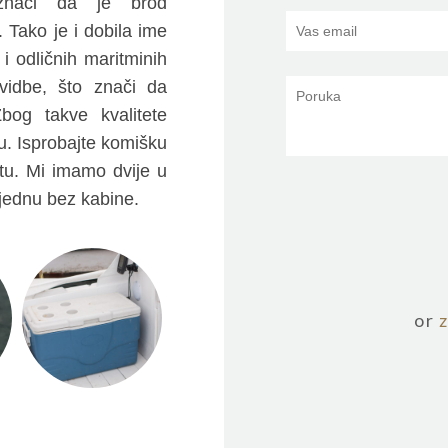
 znači da je brod
 Tako je i dobila ime
i odličnih maritminih
vidbe, što znači da
bog takve kvalitete
u. Isprobajte komišku
etu. Mi imamo dvije u
 jednu bez kabine.
or