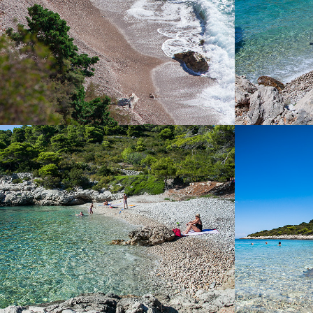
PLAŽA BARJOŠKA
PLAŽ
Plaža Barjoška nalazi se nedaleko od komiže,
Plaža Budih
svega 5 minuta vožnje s našim taxi brodom.
nalazi se 25 
Plaža Barjoška prekasna je plaža s velikom
brzim taxi brod
hladovinom i prekrasnim bistrim morem.
objekt. Omil
Dobila je ime po dva otočića koja se nalaze
blizin
neposredno u blizini. To su veliki i mali Barjak.
Plaža Bajoška poznata je po tome što se uz
plažu nalazi ex-vojna baterija Barjaci. Obratite
nam se s povjerenjem i unajmite bod kod nas
ili rezervirajte taxi brod.