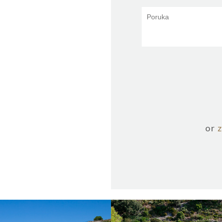
or
ŽA VELO ŽOLO
PLAŽA ŽUKA