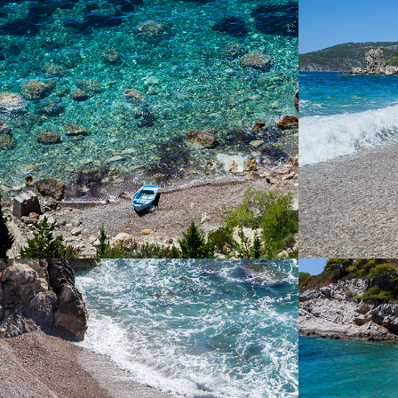
FKK plaža je nudistička plaža, natkrivena
Plaža Velu žo
tamarisom. Ova plaža udaljena je svega par
minuta naši
minuta iz Komiže našim brzim taxi brodom.
većih plaža 
cijelodnevni
tamarisom, 
PLAŽA PIZDICA
PL
Plaža Pizdica jedna je od najljepših plaža
Plaža Perna 
unutar komiške uvale. Idealna je za
uvale. Odliku
cijelodnevni izlet obitelji s djecom u vrijeme
bistrog pl
vrućih ljetnih dana. Bogata je prirodnim
riječima. Una
izvorima vode. Vožnja do plaže traje 5 minuta
naručite n
iz Komiže.
cijelodnevnom 