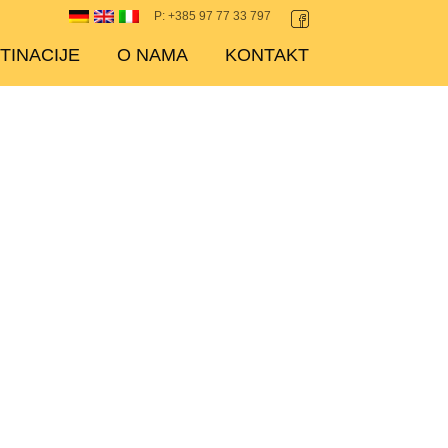
P: +385 97 77 33 797
TINACIJE
O NAMA
KONTAKT