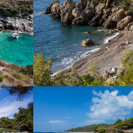
ega 10 minuta
Plaža Templuž nalazi se svega par minuta od
m. To je manja
Komiže s našim brzim taxi brodom. To je
enje i uživanje
nudistička plaža, dijelom prekrivena
borovinom.
IŠEVO)
PLAŽA POL BORCIĆE
ješćana plaža.
Plaža Pol Borcice nalazi se nedaleko od
nja iz Komiže
komiže. Našim taxi bodom dolazak traje 5
 taxi brodom.
minuta. Plaža Pol borcice idealna je za obitelj s
djecom. Bogata je hladovinom.