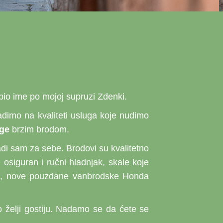
obio ime po mojoj supruzi Zdenki.
Radimo na kvaliteti usluga koje nudimo
uge
brzim brodom.
adi sam za sebe. Brodovi su kvalitetno
osiguran i ručni hladnjak, skale koje
vega, nove pouzdane vanbrodske Honda
 želji gostiju. Nadamo se da ćete se