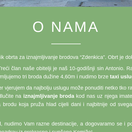
O NAMA
ik obrta za iznajmljivanje brodova “Zdenkica”. Obrt je d
Treći član naše obitelji je naš 10-godišnji sin Antonio. 
najmljujemo tri broda dužine 4,60m i nudimo brze
taxi usl
r vjerujem da najbolju uslugu može ponuditi netko tko r
dlučite na
iznajmljivanje broda
kod nas uz njega imate 
a brodu koja pruža hlad cijeli dani i najbitnije od s
d
, nudimo Vam razne destinacije, a dogovaramo se i po