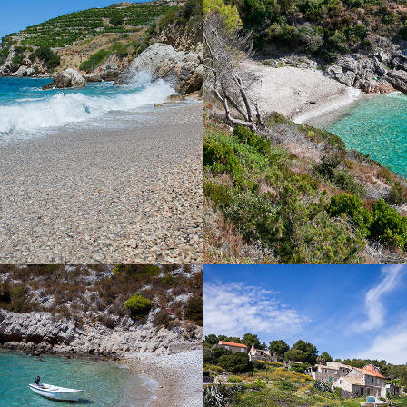
lo udaljena je od komiže svega 5
Plaža Žukamice udaljena je sv
m taxi brodom. To je jedna od
vožnje s našim brzim taxi brodo
u krugu Komiže te je idealna za
plaža idealna za obiteljsko druž
 izlet. Djelomično je natkrivena
u bistrom moru.
stoga ima prirodnu hladovinu.
AŽA PERNA
SALBUNORA (B
nalazi se nedaleko od komiške
Plaža Salbunara prekrasna je p
ju ju mirnoća i čistoća. Čistoća
Nalazi se na otoku Biševu. Vož
avetnila ne može se dočarati
traje 15 minuta s našim brzim
jmite jedan od naših brodova ili
aš brzi taxi brod i uživajte u
izletu. Vožnja do ove plaže traje