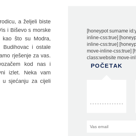
dicu, a željeli biste
k Vis i Biševo s morske
[honeypot surname id:
inline-css:true] [hone
e, kao što su Modra,
inline-css:true] [honey
, Budihovac i ostale
move-inline-css:true] 
mamo rješenje za vas.
class:website move-inl
 vozačem kod nas i
POČETAK
evni izlet. Neka vam
 u sjećanju za cijeli