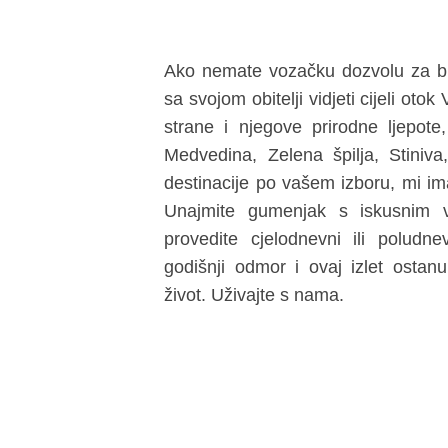
Ako nemate vozačku dozvolu za bro
sa svojom obitelji vidjeti cijeli oto
strane i njegove prirodne ljepot
Medvedina, Zelena špilja, Stiniva
destinacije po vašem izboru, mi i
Unajmite gumenjak s iskusnim
provedite cjelodnevni ili poludn
godišnji odmor i ovaj izlet ostanu
život. Uživajte s nama.