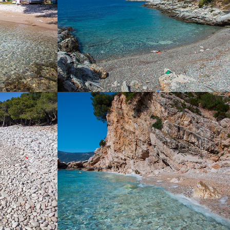
RENA
PLAŽA KUPINOVAC MALI
 viška plaža.
Plaža Kupinovac udaljena je od Komiže 5
ume. Plaža je
minuta s našim brzim taxi brodom. Kupinovac
oblutaka na
je prekrasna plaža sa nevjerojatnom bistroćom
te pristupiti
mora. Čak je i poznata glumica Greta Garbo
ajmiti kod nas
obožavala ovu plažu. Na ovu plažu sunce
 cijelodnevni
dolazi u 15h zbog velikog brda i danje svijetlo
koji je idealan
traje sve dok ne utone u more. Idealna je za
ožete doći i s
osvježenje tijekom vrućih ljetnih dana.
nja od 15ak