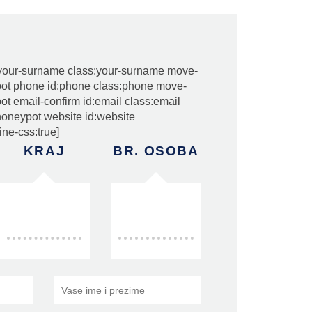
your-surname class:your-surname move-
ypot phone id:phone class:phone move-
pot email-confirm id:email class:email
[honeypot website id:website
ine-css:true]
KRAJ
BR. OSOBA