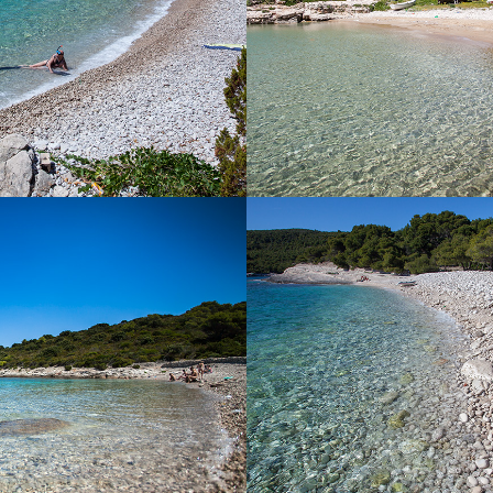
5 minuta.
A BUDIHOVAC
PLAŽA SREB
ovac na otoku Veli Budihovac
Plaža Srebrena je najpoznatija
minuta vožnje iz Komiže s našim
Bogata je hladovinom borove š
om. Na plaži postoji ugostiteljski
dobila ime po sjaju velikih 
jena je destinacija turistima. U
mjesečini. Morskim putem može
i se nalazi Zelena špilja.
plaži s brodom kojeg možete izn
ili Vam predlažemo odlazak na
izlet s našim brzim taxi brodom 
za obitelji s djecom. Do plaže m
autom nakon čega slijedi šet
minuta.