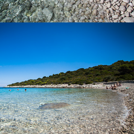
x
DER STRAND BUDIHOVAC
Budikovac Strand auf der Insel Veli Budikovac 25 Minuten von
Komiža entfernt mit unserem schnellen Taxi-Boot. Am Strand
gibt es ein Restaurant. Es ist ein beliebtes Ziel für Touristen. Die
berühmte Grüne Höhle befindet sich in der Nähe der Insel.