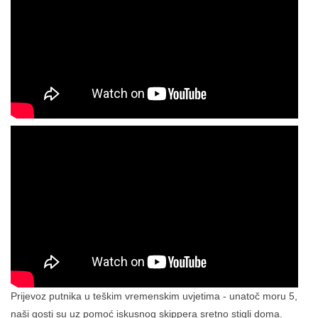
Prijevoz putnika u teškim vremenskim uvjetima - unatoč moru 5,
naši gosti su uz pomoć iskusnog skippera sretno stigli doma.