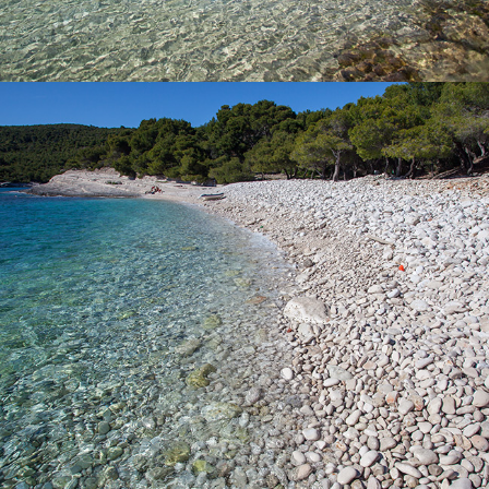
x
DER STRAND SREBRENA
Der Strand Srebrena ist einer unserer bekanntesten Strände.
Die Pinien bieten am Strand Schatten. Der Strand ist nach dem
Glanz der großen Kieselsteine im Mondlicht benannt. Sie
können den Strand mit einem Boot besuchen, das Sie bei uns
mieten oder buchen Sie einen Tagesausflug mit unserem
schnellen Taxi-Boot, das für Familien mit Kindern ideal ist. Den
Strand kann auch mit dem Auto erreichen, doch folgt noch ein
Spaziergang von etwa 15 Minuten.