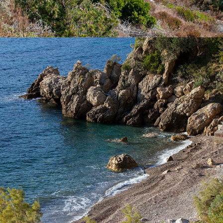
x
DER STRAND TEMPLUŽ
Der StrandTempluž liegt mit unserem schnellen Taxi-Boot nur
wenige Minuten von Komiža entfernt. Das ist ein FKK-Strand,
zum Teil mit Kiefern bewachsen.