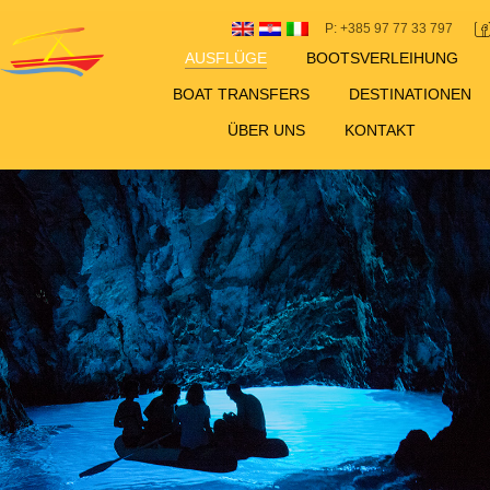
P: +385 97 77 33 797
AUSFLÜGE
BOOTSVERLEIHUNG
BOAT TRANSFERS
DESTINATIONEN
ÜBER UNS
KONTAKT