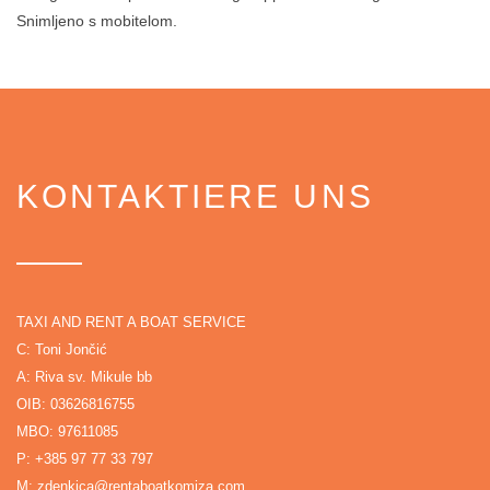
Snimljeno s mobitelom.
KONTAKTIERE UNS
TAXI AND RENT A BOAT SERVICE
C: Toni Jončić
A: Riva sv. Mikule bb
OIB: 03626816755
MBO: 97611085
P:
+385 97 77 33 797
M:
zdenkica@rentaboatkomiza.com