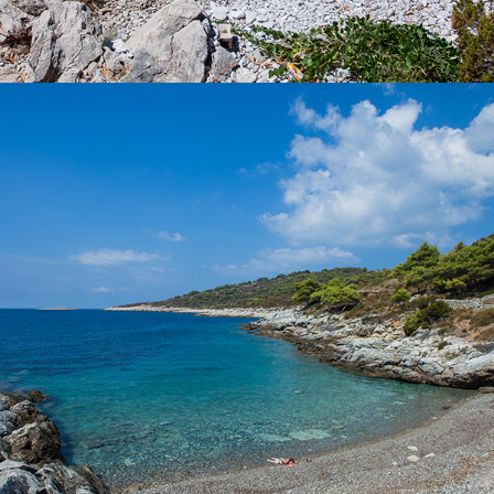
x
DER STRAND POL BORCIĆE
Der Strand Pol Borciće befindet sich nicht weit von Komiža. Mit
unserem Taxiboot dauert die Fahrt 5 Minuten. Der Strand Pol
Borciće liegt zum Teil im Schatten und ist ideal für Familien mit
Kindern.