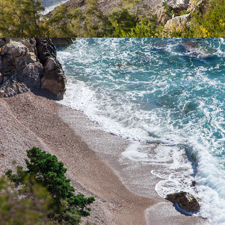
x
DER STRAND „PIZDICA“
Der „Pizdica“ Strand ist einer der schönsten Strände in der
Bucht von Komiža. Es ist ideal für einen Ganztagesausflug für
Familien mit Kindern an den heißen Sommertagen . Es ist reich
an natürlichen Wasserquellen. Die Fahrt zum Strand dauert nur
5 Minuten von Komiža.