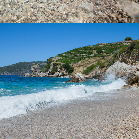
x
DER STRAND VELO ŽOLO
Es dauert nur 5 Minuten von Komiža mit unserem Taxi-Boot zum
Strand Velo Žolo. Dies ist einer der größeren Strände in Komiza
und ist ideal für einen ganztägigen Ausflug. Er ist teilweise von
Tamarisken bedeckt, und bietet somit natürlichen Schatten.