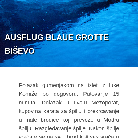
AUSFLUG BLAUE GROTTE
BIŠEVO
Polazak gumenjakom na izlet iz luke
Komiže po dogovoru. Putovanje 15
minuta. Dolazak u uvalu Mezoporat,
kupovina karata za špilju i prekrcavanje
u male brodiće koji prevoze u Modru
špilju. Razgledavanje špilje. Nakon špilje
vraćate se na svoj brod koji vas vraća u