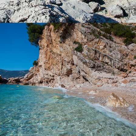
x
DER STRAND KUPINOVAC
Der Strand Kupinovac ist 5 Minuten mit unseren schnellen Taxi-
Boot von Komiža entfernt. Kupinovac ist ein wunderschöner
Strand mit einer unglaublichen Klarheit des Meeres. Auch die
berühmte Schauspielerin Greta Garbo liebte diesen Strand. An
diesem Strand kommt die Sonne um 15.00 Uhr aufgrund eines
großen Hügels und das Tageslicht dauert, bis die Sonne im
Meer versinkt. Dieser Strand ist ideal als Erfrischung an heißen
Sommertagen.