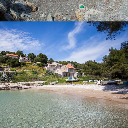
x
SALBUNORA (BIŠEVO)
Der Strand Salbunara ist ein schöner Sandstrand, der sich auf
der Insel Biševo befindet. Eine Fahrt von Komiža zu diesem
Strand dauert 15 Minuten mit unserem schnellen Taxi-Boot.