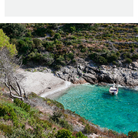
x
DER STRAND ŽUKAMICE
Der Strand Žukamice ist nur 10 Minuten mit unserem schnellen
Taxiboot entfernt. Das ist ein kleinerer Strand ideal für Familien,
um das klare Wasser zu genießen.