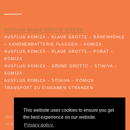
AUSFLUG BLAUE GROTTE BIŠEVO
AUSFLUG KOMIZA – BLAUE GROTTE – BÄRENHÖHLE
– KANONENBATTERIE FLAGGEN – KOMIZA
AUSFLUG KOMIZA – BLAUE GROTTE – PORAT –
KOMIZA
AUSFLUG KOMIZA – GRÜNE GROTTE – STINIVA –
KOMIZA
AUSFLUG KOMIZA – STINIVA – KOMIZA
TRANSPORT ZU EINSAMEN STRÄNDEN
This website uses cookies to ensure you get
Our agency reserves the right to change the prices (eg. changes
the best experience on our website.
in fuel prices, a smaller number of passengers in the group, and
Privacy policy.