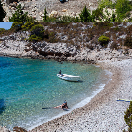
x
DER STRAND „PERNA“
Der Strand „Perna“ befindet sich in der Nähe der Bucht von
Komiža. Es zeichnet sich durch seine Ruhe und Sauberkeit aus.
Die Reinheit des klaren, blauen Meeres kann nicht mit Worten
beschrieben werden. Mieten Sie eines unserer Boote oder rufen
Sie unser schnelles Taxi-Boot und genießen Sie einen
ganztägigen Ausflug. Die Fahrt zum Strand dauert 5 Minuten.