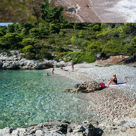
x
DER STRAND BARJOŠKA
Der Strand Barjoška befindet sich nicht weit von Komiža, nur 5
Minuten Fahrt mit unserem Taxi-Boot. Der Strand Barjoška hat
viel Schatten und wundervoll klares Meer. Es wurde nach den
beiden Inseln genannt, die sich in der Nähe befinden. Dies sind
die Inseln der große und der kleine Barjak. Der Barjoška Strand
ist für seine Ex-Militär Batterie Barjaci bekannt. Kontaktieren Sie
uns mit Vertrauen und mieten Sie ein Boot oder buchen Sie ein
Taxi-Boot.