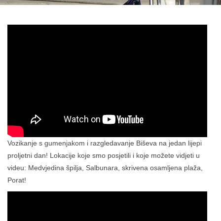
Vozikanje s gumenjakom i razgledavanje Biševa na jedan lijepi
proljetni dan! Lokacije koje smo posjetili i koje možete vidjeti u
videu: Medvjedina špilja, Salbunara, skrivena osamljena plaža,
Porat!