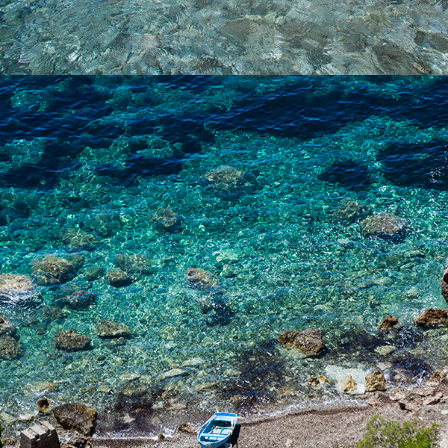
x
FKK-STRAND
Der FKK-Strand liegt im Tamarisken Schatten. Dieser Strand ist
mit unserem schnellen Taxi-Boot nur wenige Minuten von
Komiža entfernt.