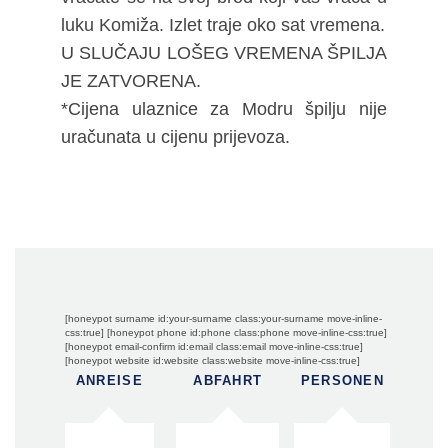
luku Komiža. Izlet traje oko sat vremena.
U SLUČAJU LOŠEG VREMENA ŠPILJA
JE ZATVORENA.
*Cijena ulaznice za Modru špilju nije
uračunata u cijenu prijevoza.
[honeypot surname id:your-surname class:your-surname move-inline-
css:true] [honeypot phone id:phone class:phone move-inline-css:true]
[honeypot email-confirm id:email class:email move-inline-css:true]
[honeypot website id:website class:website move-inline-css:true]
ANREISE
ABFAHRT
PERSONEN