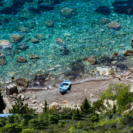
Der FKK-Strand liegt im Tamarisken Schatten. Dieser Strand ist
mit unserem schnellen Taxi-Boot nur wenige Minuten von
Komiža entfernt.
x
DER STRAND BARJOŠKA