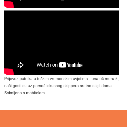
Prijevoz putnika u teškim vremenskim uvjetima - unatoč moru 5,
naši gosti su uz pomoć iskusnog skippera sretno stigli doma.
Snimljeno s mobitelom.