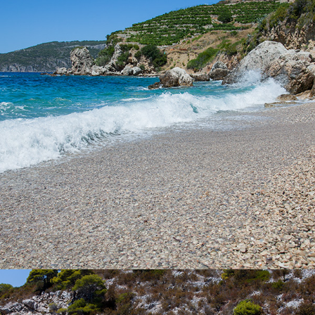
Es dauert nur 5 Minuten von Komiža mit unserem Taxi-Boot zum
Strand Velo Žolo. Dies ist einer der größeren Strände in Komiza
und ist ideal für einen ganztägigen Ausflug. Er ist teilweise von
Tamarisken bedeckt, und bietet somit natürlichen Schatten.
x
DER STRAND „PERNA“