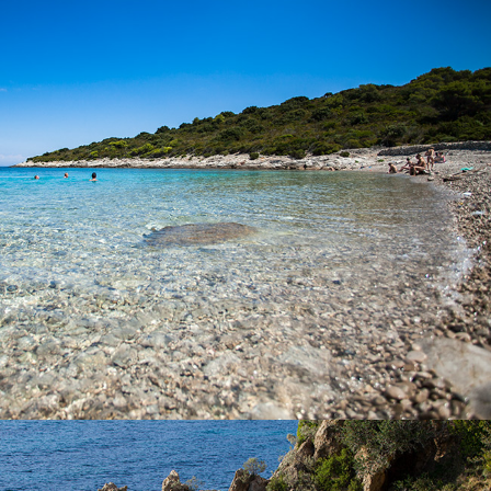
Budikovac Strand auf der Insel Veli Budikovac 25 Minuten von
Komiža entfernt mit unserem schnellen Taxi-Boot. Am Strand
gibt es ein Restaurant. Es ist ein beliebtes Ziel für Touristen. Die
berühmte Grüne Höhle befindet sich in der Nähe der Insel.
x
DER STRAND TEMPLUŽ