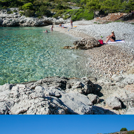
Der Strand Barjoška befindet sich nicht weit von Komiža, nur 5
Minuten Fahrt mit unserem Taxi-Boot. Der Strand Barjoška hat
viel Schatten und wundervoll klares Meer. Es wurde nach den
beiden Inseln genannt, die sich in der Nähe befinden. Dies sind
die Inseln der große und der kleine Barjak. Der Barjoška Strand
ist für seine Ex-Militär Batterie Barjaci bekannt. Kontaktieren Sie
uns mit Vertrauen und mieten Sie ein Boot oder buchen Sie ein
Taxi-Boot.
x
DER STRAND VELO ŽOLO