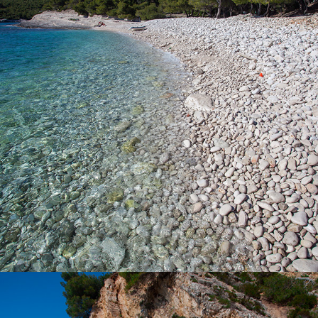
Der Strand Srebrena ist einer unserer bekanntesten Strände.
Die Pinien bieten am Strand Schatten. Der Strand ist nach dem
Glanz der großen Kieselsteine im Mondlicht benannt. Sie
können den Strand mit einem Boot besuchen, das Sie bei uns
mieten oder buchen Sie einen Tagesausflug mit unserem
schnellen Taxi-Boot, das für Familien mit Kindern ideal ist. Den
Strand kann auch mit dem Auto erreichen, doch folgt noch ein
Spaziergang von etwa 15 Minuten.
x
DER STRAND KUPINOVAC