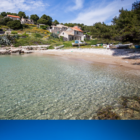
Der Strand Salbunara ist ein schöner Sandstrand, der sich auf
der Insel Biševo befindet. Eine Fahrt von Komiža zu diesem
Strand dauert 15 Minuten mit unserem schnellen Taxi-Boot.
x
DER STRAND BUDIHOVAC