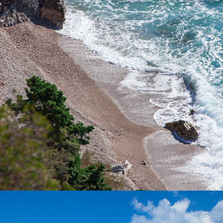
Der „Pizdica“ Strand ist einer der schönsten Strände in der
Bucht von Komiža. Es ist ideal für einen Ganztagesausflug für
Familien mit Kindern an den heißen Sommertagen . Es ist reich
an natürlichen Wasserquellen. Die Fahrt zum Strand dauert nur
5 Minuten von Komiža.
x
DER STRAND POL BORCIĆE