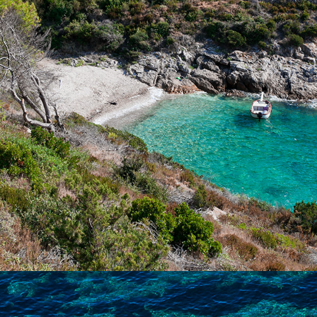
Der Strand Žukamice ist nur 10 Minuten mit unserem schnellen
Taxiboot entfernt. Das ist ein kleinerer Strand ideal für Familien,
um das klare Wasser zu genießen.
x
FKK-STRAND