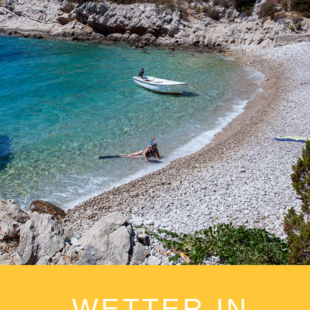
Der Strand „Perna“ befindet sich in der Nähe der Bucht von
Komiža. Es zeichnet sich durch seine Ruhe und Sauberkeit aus.
Die Reinheit des klaren, blauen Meeres kann nicht mit Worten
beschrieben werden. Mieten Sie eines unserer Boote oder rufen
Sie unser schnelles Taxi-Boot und genießen Sie einen
ganztägigen Ausflug. Die Fahrt zum Strand dauert 5 Minuten.
WETTER IN