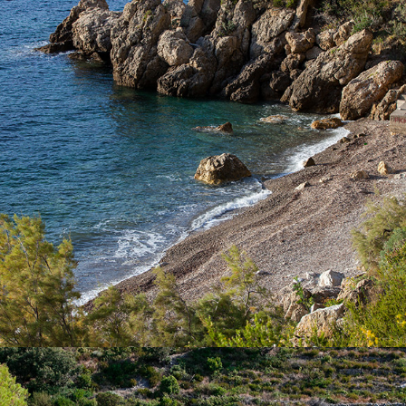
Der StrandTempluž liegt mit unserem schnellen Taxi-Boot nur
wenige Minuten von Komiža entfernt. Das ist ein FKK-Strand,
zum Teil mit Kiefern bewachsen.
x
DER STRAND ŽUKAMICE