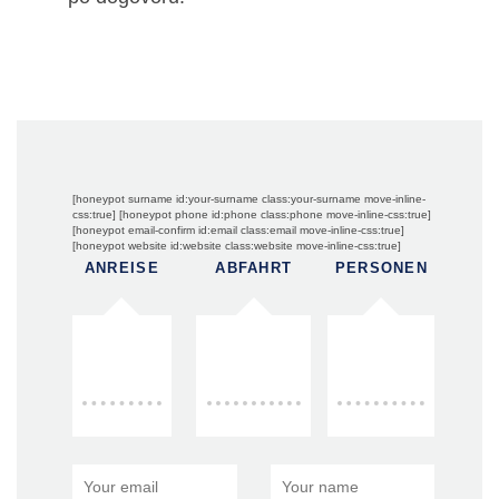
[honeypot surname id:your-surname class:your-surname move-inline-
css:true] [honeypot phone id:phone class:phone move-inline-css:true]
[honeypot email-confirm id:email class:email move-inline-css:true]
[honeypot website id:website class:website move-inline-css:true]
ANREISE
ABFAHRT
PERSONEN