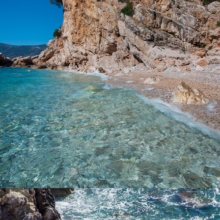
Der Strand Kupinovac ist 5 Minuten mit unseren schnellen Taxi-
Boot von Komiža entfernt. Kupinovac ist ein wunderschöner
Strand mit einer unglaublichen Klarheit des Meeres. Auch die
berühmte Schauspielerin Greta Garbo liebte diesen Strand. An
diesem Strand kommt die Sonne um 15.00 Uhr aufgrund eines
großen Hügels und das Tageslicht dauert, bis die Sonne im
Meer versinkt. Dieser Strand ist ideal als Erfrischung an heißen
Sommertagen.
x
DER STRAND „PIZDICA“