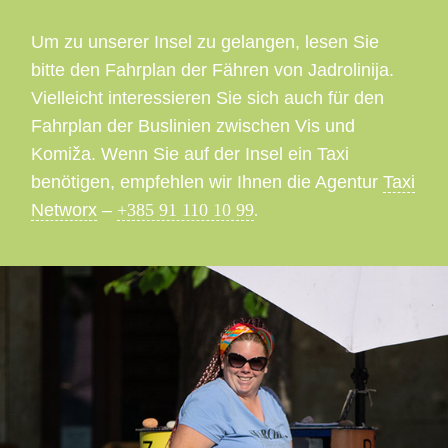
Um zu unserer Insel zu gelangen, lesen Sie
bitte den Fahrplan der Fähren von Jadrolinija.
Vielleicht interessieren Sie sich auch für den
Fahrplan der Buslinien zwischen Vis und
Komiža. Wenn Sie auf der Insel ein Taxi
benötigen, empfehlen wir Ihnen die Agentur
Taxi
Networx
–
+385 91 110 10 99
.