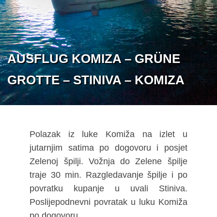
AUSFLUG KOMIZA – GRÜNE
GROTTE – STINIVA – KOMIZA
Polazak iz luke Komiža na izlet u
jutarnjim satima po dogovoru i posjet
Zelenoj špilji. Vožnja do Zelene špilje
traje 30 min. Razgledavanje špilje i po
povratku kupanje u uvali Stiniva.
Poslijepodnevni povratak u luku Komiža
po dogovoru.