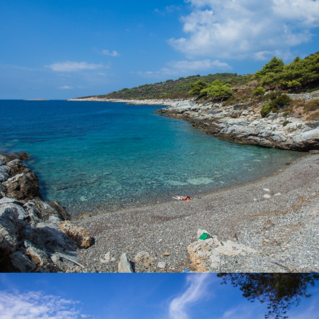
Der Strand Pol Borciće befindet sich nicht weit von Komiža. Mit
unserem Taxiboot dauert die Fahrt 5 Minuten. Der Strand Pol
Borciće liegt zum Teil im Schatten und ist ideal für Familien mit
Kindern.
x
SALBUNORA (BIŠEVO)