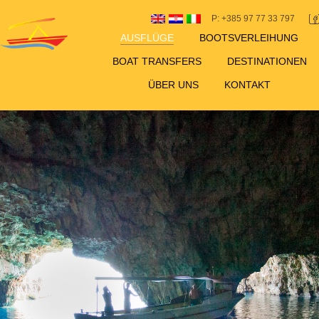
P: +385 97 77 33 797
AUSFLÜGE
BOOTSVERLEIHUNG
BOAT TRANSFERS
DESTINATIONEN
ÜBER UNS
KONTAKT