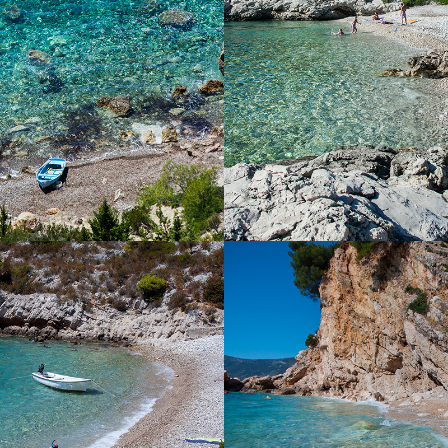
ge Minuten von Komiža entfernt.
Taxi-Boot. Der Strand Barjoš
Schatten und wundervoll kla
wurde nach den beiden Inseln
sich in der Nähe befinden. Dies 
der große und der kleine Barjak
Strand ist für seine Ex-Militär B
bekannt. Kontaktieren Sie uns 
und mieten Sie ein Boot oder b
Taxi-Boot.
TRAND „PERNA“
DER STRAND KU
erna“ befindet sich in der Nähe
Der Strand Kupinovac ist 5 
 Komiža. Es zeichnet sich durch
unseren schnellen Taxi-Boot
d Sauberkeit aus. Die Reinheit
entfernt. Kupinovac ist ein w
 blauen Meeres kann nicht mit
Strand mit einer unglaublichen
ieben werden. Mieten Sie eines
Meeres. Auch die berühmte Sc
 oder rufen Sie unser schnelles
Greta Garbo liebte diesen Str
 genießen Sie einen ganztägigen
Strand kommt die Sonne um
ie Fahrt zum Strand dauert 5
aufgrund eines großen Hüge
Minuten.
Tageslicht dauert, bis die S