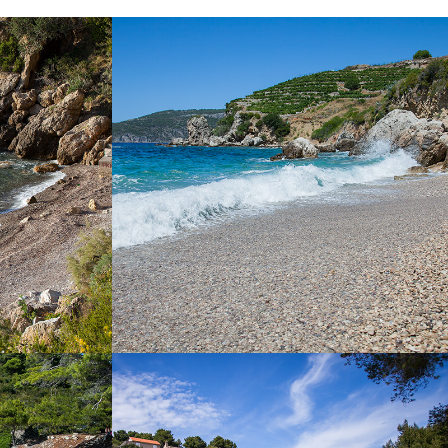
EMPLUŽ
DER STRAND VELO ŽOLO
it unserem
Es dauert nur 5 Minuten von Komiža mit
e Minuten von
unserem Taxi-Boot zum Strand Velo Žolo. Dies
KK-Strand, zum
ist einer der größeren Strände in Komiza und
hsen.
ist ideal für einen ganztägigen Ausflug. Er ist
teilweise von Tamarisken bedeckt, und bietet
somit natürlichen Schatten.
ARJOŠKA
SALBUNORA (BIŠEVO)
ich nicht weit
Der Strand Salbunara ist ein schöner
rt mit unserem
Sandstrand, der sich auf der Insel Biševo