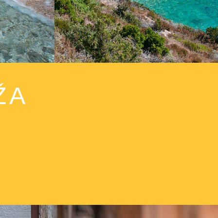
 als Erfrischung
gen.
ŽA