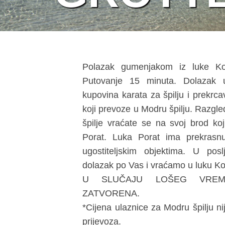
Polazak gumenjakom iz luke K
Putovanje 15 minuta. Dolazak 
kupovina karata za špilju i prekrc
koji prevoze u Modru špilju. Razgle
špilje vraćate se na svoj brod ko
Porat. Luka Porat ima prekrasn
ugostiteljskim objektima. U pos
dolazak po Vas i vraćamo u luku K
U SLUČAJU LOŠEG VREM
ZATVORENA.
*Cijena ulaznice za Modru špilju ni
prijevoza.