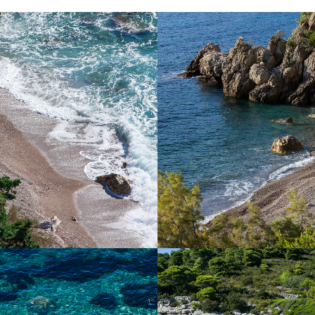
RAND „PIZDICA“
DER STRAND T
 Strand ist einer der schönsten
Der StrandTempluž liegt m
r Bucht von Komiža. Es ist ideal
schnellen Taxi-Boot nur wenig
nztagesausflug für Familien mit
Komiža entfernt. Das ist ein F
en heißen Sommertagen . Es ist
Teil mit Kiefern bewac
rlichen Wasserquellen. Die Fahrt
uert nur 5 Minuten von Komiža.
KK-STRAND
DER STRAND B
d liegt im Tamarisken Schatten.
Der Strand Barjoška befindet s
 ist mit unserem schnellen Taxi-
von Komiža, nur 5 Minuten Fah