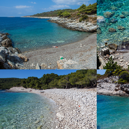
Der Strand Pol Borciće befindet sich nicht weit
Boot nur weni
von Komiža. Mit unserem Taxiboot dauert die
Fahrt 5 Minuten. Der Strand Pol Borciće liegt
zum Teil im Schatten und ist ideal für Familien
mit Kindern.
DER STRAND SREBRENA
DER S
Der Strand Srebrena ist einer unserer
Der Strand „P
bekanntesten Strände. Die Pinien bieten am
der Bucht von
Strand Schatten. Der Strand ist nach dem
seine Ruhe un
Glanz der großen Kieselsteine im Mondlicht
des klaren,
benannt. Sie können den Strand mit einem
Worten beschr
Boot besuchen, das Sie bei uns mieten oder
unserer Boote
buchen Sie einen Tagesausflug mit unserem
Taxi-Boot und
schnellen Taxi-Boot, das für Familien mit
Ausflug. D
Kindern ideal ist. Den Strand kann auch mit