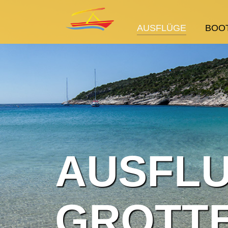
AUSFLÜGE
BOO
AUSFLU
GROTTE