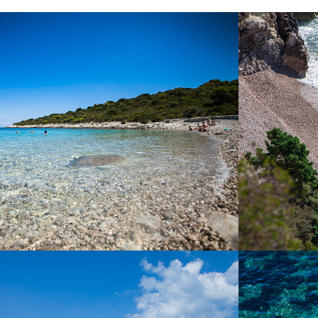
DER STRAND BUDIHOVAC
DER ST
Budikovac Strand auf der Insel Veli Budikovac
Der „Pizdica“
25 Minuten von Komiža entfernt mit unserem
Strände in de
schnellen Taxi-Boot. Am Strand gibt es ein
für einen Ga
Restaurant. Es ist ein beliebtes Ziel für
Kindern an d
Touristen. Die berühmte Grüne Höhle befindet
reich an natü
sich in der Nähe der Insel.
zum Strand da
DER STRAND POL
F
BORCIĆE
Der FKK-Stran
Dieser Strand