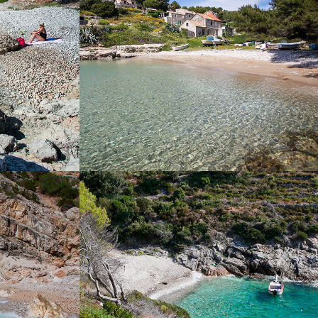
ka hat viel
befindet. Eine Fahrt von Komiža zu diesem
res Meer. Es
Strand dauert 15 Minuten mit unserem
 genannt, die
schnellen Taxi-Boot.
sind die Inseln
. Der Barjoška
atterie Barjaci
mit Vertrauen
uchen Sie ein
PINOVAC
DER STRAND ŽUKAMICE
Minuten mit
Der Strand Žukamice ist nur 10 Minuten mit
 von Komiža
unserem schnellen Taxiboot entfernt. Das ist
underschöner
ein kleinerer Strand ideal für Familien, um das
 Klarheit des
klare Wasser zu genießen.
hauspielerin
and. An diesem
 15.00 Uhr
ls und das
onne im Meer