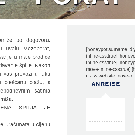
omiže po dogovoru.
u uvalu Mezoporat,
[honeypot surname id:
inline-css:true] [hone
avanje u male brodiće
inline-css:true] [honey
davanje špilje. Nakon
move-inline-css:true] 
ji vas prevozi u luku
class:website move-inl
u pješćanu plažu, s
ANREISE
ljepodnevnim satima
omiža.
ENA ŠPILJA JE
je uračunata u cijenu