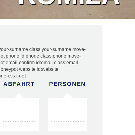
your-surname class:your-surname move-
ypot phone id:phone class:phone move-
pot email-confirm id:email class:email
[honeypot website id:website
ine-css:true]
ABFAHRT
PERSONEN