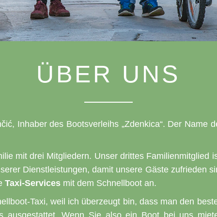
ÜBER UNS
ončić, Inhaber des Bootsverleihs „Zdenkica“. Der Nam
lie mit drei Mitgliedern. Unser drittes Familienmitglied 
serer Dienstleistungen, damit unsere Gäste zufrieden si
le
Taxi-Services
mit dem Schnellboot an.
nellboot-Taxi, weil ich überzeugt bin, dass man den bes
s ausgestattet. Wenn Sie also ein Boot bei uns miet