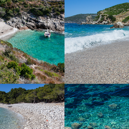
ukamice si trova a 10 minuti di
La spiaggia Žolo grande si trova
nostra barca taxi. È una piccola
corsa da Komiža con la nostra 
ale per stare con la famiglia e
una delle spiagge maggiori n
dere il mare limpido.
Komiža ed è ideale per una gita
In parte è coperta da tamerice
naturale.
NA (ARGENTEA)
LA SPIAGGIA N
rebrena (Argentea) è la più nota
La spiaggia FKK è una spiagg
isola di Vis. È ricca di ombra dei
coperta da tamerice. Si trova a 
so il nome dallo splendore dei
corsa da Komiža con la nostra
li al chiaro di luna. In spiaggia
re dalla parte del mare con una
potete noleggiare da noi o vi