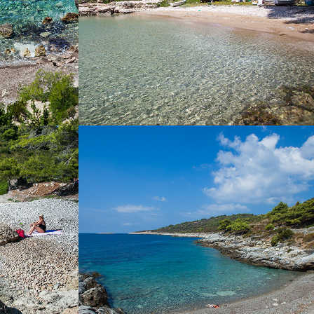
A
POL BORCIĆE
oco lontano da
La spiaggia Pol Borciće si trova poco lontano
on la nostra
da Komiža. Il trasferimento con la nostra barca
joška è una
taxi dura 5 minuti. La spiaggia Pol Borciće è
nde ombra e il
ideale per le famiglie con bambini. È ricca di
stato dato il
ombra.
e si trovano
ande e Barjak
 nota per la ex
che si trovava
evi a noi con
una barca o
axi.