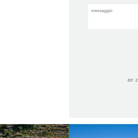
or
ŽUKAMICE
ŽOLO GRA