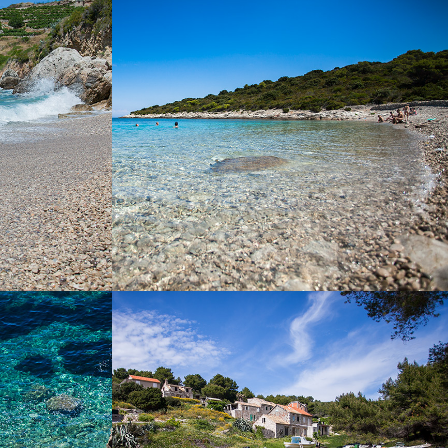
 a 5 minuti di
La spiaggia Budihovac sull΄isola di Veli
barca taxi. È
Budihovac si trova a 25 minuti di corsa da
ei pressi di
Komiža con la nostra barca taxi. In spiaggia
 di un giorno.
c΄è un ristorante. Questa spiaggia è una
 che fa ombra
destinazione preferita dai turisti. La Grotta
verde è vicino.
UDISTA
SALBUNORA (ISOLA DI
BIŠEVO)
ia nudista,
pochi minuti di
La spiaggia Salbunora è una bellissima
 barca taxi.
spiaggia di sabbia. Si trova sull΄isola di Biševo.
Il trasferimento da Komiža con la nostra barca
taxi dura 15 minuti.