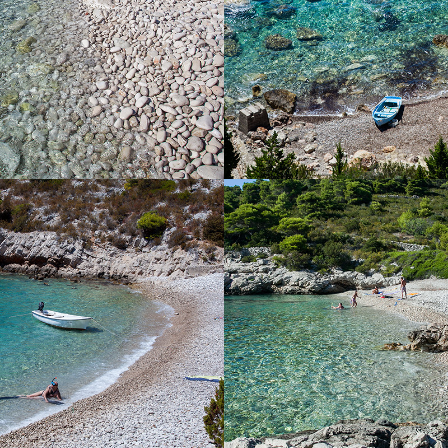
fare una gita giornaliera con la
taxi veloce che è ideale per le
 bambini. È possibile arrivarci
a macchina, ma esige poi una
di una quindicina di minuti.
PERNA
BARJOŠK
erna si trova poco lontano dalla
La spiaggia Barjoška si trova p
 È caratterizzata per tranquillità
Komiža, a 5 minuti di corsa c
 La nettezza del blu limpido è
barca taxi. La spiaggia Bar
le descrivere con le parole.
bellissima spiaggia con una gra
a delle nostre barche o prendete
bellissimo mare limpido. Le è 
a taxi veloce e godetevi una gita
nome delle 2 piccole isole ch
La corsa fino alla spiaggia dura 5
vicino. Queste sono Barjak gr
minuti.
piccolo. La spiaggia Barjoška è
batteria di artiglieria Barjaci 
vicino alla spiaggia. Rivolget
fiducia e noleggiate da noi 
riservate una barca t