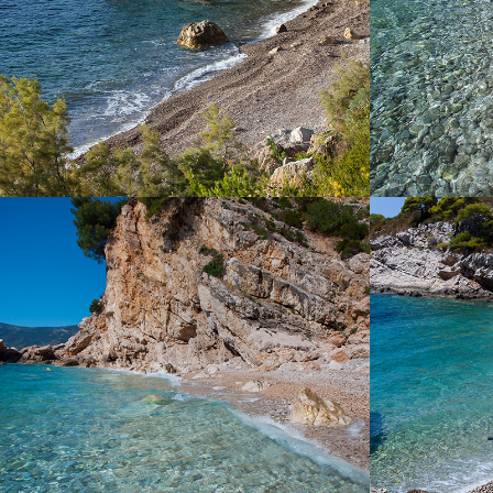
suggeriamo di 
nostra nave 
famiglie con
anche con l
camminata 
KUPINOVAC PICCOLO
La spiaggia Kupinovac piccolo si trova a 5
La spiaggia P
minuti di corsa da Komiža con la nostra barca
baia di Komiža.
taxi. È una bellissima spiaggia con un mare
e nettezza.
incredibilmente limpido. Anche l΄attrice famosa
impossibi
Greta Garbo adorava questa spiaggia. In
Noleggiate un
questa spiaggia il sole sorge alle 15:00 a
la nostra barc
causa di un grande monte che ne copre la
di un giorno. 
vista e la luce giornaliera dura finché il sole
non tramonta nel mare. È ideale per il
refrigerio durante le giornate estive calde.