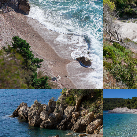
La spiaggia Pizdica è una delle più belle
La spiaggia Ž
spiagge della baia di Komiža. È ideale per una
corsa con la 
gita di un giorno per le famiglie con bambini
spiaggia ide
durante le giornate estive calde. È ricca di
go
sorgenti naturali.
TEMPLUŽ
SREBRE
La spiaggia Templuž si trova a pochi chilometri
La spiaggia S
da Komiža con la nostra barca taxi veloce. È
spiaggia dell΄
una spiaggia nudista, in parte coperta da pini.
pini. Ha pre
grandi ciotto
potete arriva
barca che 