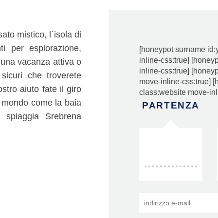
ato mistico, l΄isola di
nti per esplorazione,
[honeypot surname id:
inline-css:true] [hone
 una vacanza attiva o
inline-css:true] [honey
sicuri che troverete
move-inline-css:true] 
tro aiuto fate il giro
class:website move-inl
l mondo come la baia
PARTENZA
a spiaggia Srebrena