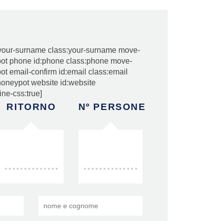
your-surname class:your-surname move-
ypot phone id:phone class:phone move-
pot email-confirm id:email class:email
[honeypot website id:website
ine-css:true]
RITORNO
Nº PERSONE